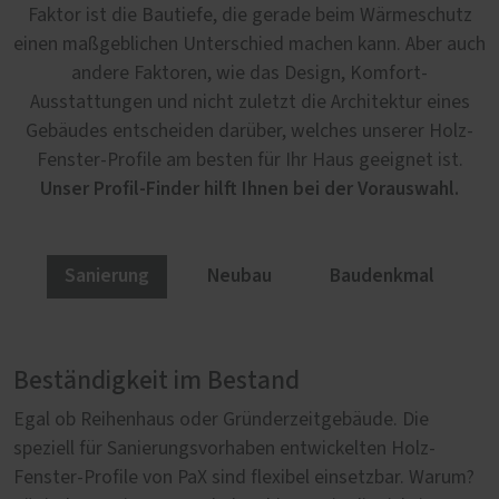
Faktor ist die Bautiefe, die gerade beim Wärmeschutz
einen maßgeblichen Unterschied machen kann. Aber auch
andere Faktoren, wie das Design, Komfort-
Ausstattungen und nicht zuletzt die Architektur eines
Gebäudes entscheiden darüber, welches unserer Holz-
Fenster-Profile am besten für Ihr Haus geeignet ist.
Unser Profil-Finder hilft Ihnen bei der Vorauswahl.
Sanierung
Neubau
Baudenkmal
Beständigkeit im Bestand
Nachhaltig im Neubau
Authentisch im Altbau
Egal ob Reihenhaus oder Gründerzeitgebäude. Die
Nachhaltigkeit spielt beim Bau neuer Häuser eine
Mit authentischen Fenstern erstrahlen altehrwürdige
speziell für Sanierungsvorhaben entwickelten Holz-
wichtige Rolle. Erneuerbare Energien, effiziente
Fassaden wieder im Glanz vergangener Tage. Doch nicht
Fenster-Profile von PaX sind flexibel einsetzbar. Warum?
Heiztechnik und moderne Dämmstoffe gehören zum
nur ein originalgetreues Aussehen ist im Fachwerk,