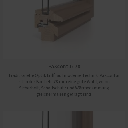
PaXpremium 92
PaXretro 68
Ein Profil mit dezenter Regenschutzschiene für
Das Profil überzeugt mit besonders schlanken
anspruchsvolle Bauvorhaben. Mit bis zu 92 mm Bautiefe
Ansichtsbreiten und eignet sich ideal zur authentischen
PaXcontur 78
erfüllt es höchste energetische und sicherheitsrelevante
Nachbildung historischer Fenster.
Anforderungen.
Traditionelle Optik trifft auf moderne Technik. PaXcontur
ist in der Bautiefe 78 mm eine gute Wahl, wenn
Sicherheit, Schallschutz und Wärmedämmung
gleichermaßen gefragt sind.