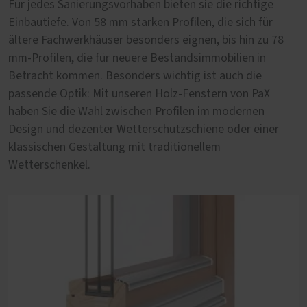
Für jedes Sanierungsvorhaben bieten sie die richtige
Standard. Unsere Holz-Fenster von PaX sind eine ideale
Altbau oder Baudenkmal von besonderer Bedeutung.
Einbautiefe. Von 58 mm starken Profilen, die sich für
Ergänzung. Sie entstehen aus einem nachwachsendem
Wer im Altbau wohnt, möchte genauso sicher,
ältere Fachwerkhäuser besonders eignen, bis hin zu 78
Rohstoff, der C02 speichert und tragen mit einer 3-fach
energieeffizient und komfortabel leben wie im Neubau.
mm-Profilen, die für neuere Bestandsimmobilien in
Wärmeschutzverglasung deutlich zum Energiesparen bei.
Unsere altbau- und denkmalgerechten Holz-Fenster von
Betracht kommen. Besonders wichtig ist auch die
Beim Thema nachhaltige Holzarten empfehlen wir
PaX Classic vereinen beides: historische Erscheinung für
passende Optik: Mit unseren Holz-Fenstern von PaX
Eucalyptus globulus. Es stammt aus nachverfolgbarem,
nahezu jeden Baustil und zeitgemäßen Wohnkomfort.
haben Sie die Wahl zwischen Profilen im modernen
FSC-zertifiziertem Anbau im Norden Spaniens.
Mehr erfahren
Design und dezenter Wetterschutzschiene oder einer
klassischen Gestaltung mit traditionellem
Wetterschenkel.