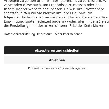
Lesen Sie hier.
Herunterladen
Tischlerei & Restaurierung Andreas Hergert
Hauptstr. 83
67715 Geiselberg
+49 (6307) 993691
+49 (173) 3245215
E-Mail schreiben