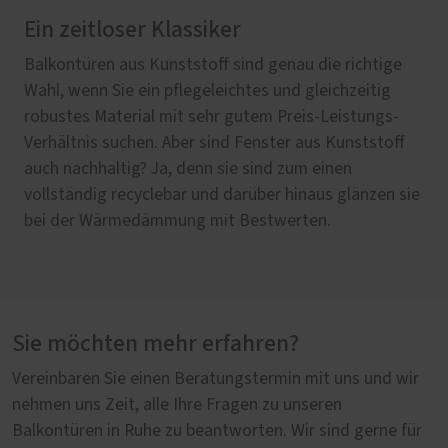
Ein zeitloser Klassiker
Elegant und langlebig
Natürlich, nachwachsend, nachhaltig
Mehr geht nicht
Balkontüren aus Kunststoff sind genau die richtige
Wenn Sie die lange Lebenszeit Ihrer Kunststoff-
Eine Balkontür aus Holz geht immer, egal ob mit
Holz und Aluminium als Fenstermaterial, das ist Natur
Wahl, wenn Sie ein pflegeleichtes und gleichzeitig
Fenster noch weiter verlängern wollen, sollten Sie
Sprossen im denkmalgeschützten Altbau oder im
und Technik vereint auf höchstem Niveau. Während
robustes Material mit sehr gutem Preis-Leistungs-
sich für Fenster aus Kunststoff und Aluminium
energieeffizienten Neubau. Holz sorgt zudem für
raumseitig die einzigartige Holzoberfläche für Wärme
Verhältnis suchen. Aber sind Fenster aus Kunststoff
entscheiden. Die außenliegende Aluminiumschale ist
Wärme und Gemütlichkeit in Ihren vier Wänden und ist
und Gemütlichkeit sorgt, ist die Balkontür von außen
auch nachhaltig? Ja, denn sie sind zum einen
nicht nur ein sehr guter Schutzschild gegen jegliche
als nachwachsender Rohstoff ein optimaler CO₂-
bestens durch die Aluminium-Deckschale vor
vollständig recyclebar und darüber hinaus glänzen sie
Witterungsbedingungen, sie sieht dabei auch noch
Speicher. Nachhaltig ist der Werkstoff auch auf lange
Witterung geschützt. Es entsteht etwas Exklusives
bei der Wärmedämmung mit Bestwerten.
besonders elegant aus. Ob das an den vielen
Sicht, denn bei guter Pflege hält eine Balkontür aus
von langem Bestand.
möglichen RAL-Farbbeschichtungen liegt oder an den
Holz ein Leben lang.
gestuften oder wahlweise auch flächenbündigen Alu-
Deckschalen, das überlassen wir Ihnen.
Sie möchten mehr erfahren?
Vereinbaren Sie einen Beratungstermin mit uns und wir
nehmen uns Zeit, alle Ihre Fragen zu unseren
Balkontüren in Ruhe zu beantworten. Wir sind gerne für