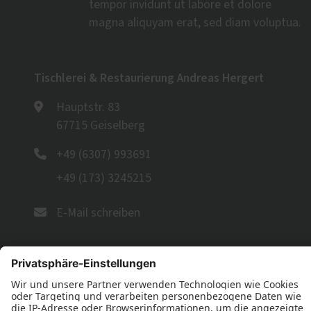
tempor invidunt ut labore et dolore
magna aliquyam erat, sed diam voluptua.
Tischlerei & Restaurierung Andreas Hergert
Hauptstr. 83
67715 Geiselberg
+49 (6307) 993691
+49 (173) 3245215
E-Mail schreiben
Öffnungszeiten