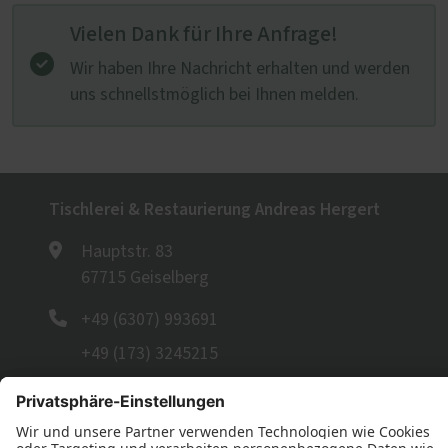
Vielen Dank für Ihre Anfrage!
Wir haben Ihre Nachricht erhalten und werden
uns schnellstmöglich bei Ihnen melden.
Tischlerei & Restaurierung Andreas Hergert
Hauptstr. 83
67715 Geiselberg
+49 (6307) 993691
+49 (173) 3245215
E-Mail schreiben