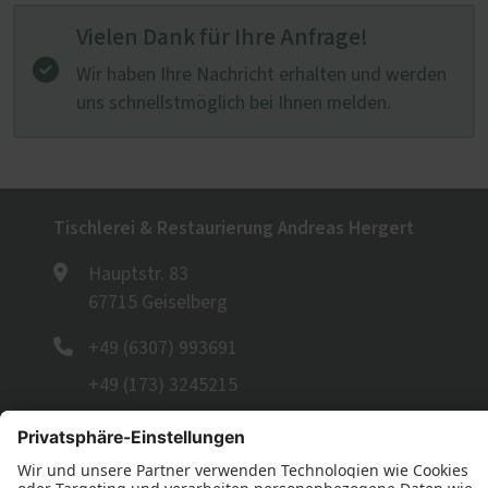
Vielen Dank für Ihre Anfrage!
Wir haben Ihre Nachricht erhalten und werden
uns schnellstmöglich bei Ihnen melden.
Tischlerei & Restaurierung Andreas Hergert
Hauptstr. 83
67715 Geiselberg
+49 (6307) 993691
+49 (173) 3245215
E-Mail schreiben